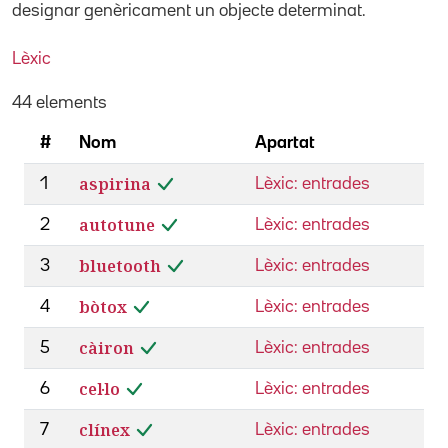
designar genèricament un objecte determinat.
Lèxic
44 elements
#
Nom
Apartat
aspirina
1
Lèxic: entrades
autotune
2
Lèxic: entrades
bluetooth
3
Lèxic: entrades
bòtox
4
Lèxic: entrades
càiron
5
Lèxic: entrades
cel·lo
6
Lèxic: entrades
clínex
7
Lèxic: entrades