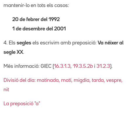
mantenir-lo en tots els casos:
20 de febrer del 1992
1 de desembre del 2001
4. Els
segles
els escrivim amb preposició:
Va néixer al
segle XX
.
Més informació: GIEC (
16.3.1.3
,
19.3.5.2
b
i
31.2.3
).
Divisió del dia: matinada, matí, migdia, tarda, vespre,
nit
La preposició "a"