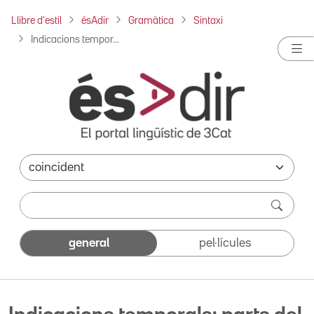
Llibre d'estil
ésAdir
Gramàtica
Sintaxi
Indicacions tempor...
general
pel·lícules