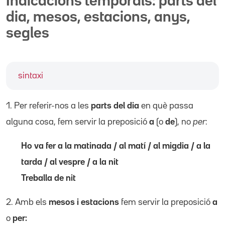
Indicacions temporals: parts del
dia, mesos, estacions, anys,
segles
sintaxi
1. Per referir-nos a les
parts del dia
en què passa
alguna cosa, fem servir la preposició
a
(o
de
), no
per
:
Ho va fer a la matinada / al matí / al migdia / a la
tarda / al vespre / a la nit
Treballa de nit
2. Amb els
mesos i estacions
fem servir la preposició
a
o
per: