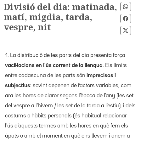
Divisió del dia: matinada,
Comp
matí, migdia, tarda,
Compa
vespre, nit
Compa
1. La distribució de les parts del dia presenta força
vacil·lacions en l'ús corrent de la llengua
. Els límits
entre cadascuna de les parts són
imprecisos i
subjectius
: sovint depenen de factors variables, com
ara les hores de claror segons l'època de l'any (les set
del vespre a l'hivern / les set de la tarda a l'estiu), i dels
costums o hàbits personals (és habitual relacionar
l'ús d'aquests termes amb les hores en què fem els
àpats o amb el moment en què ens llevem i anem a