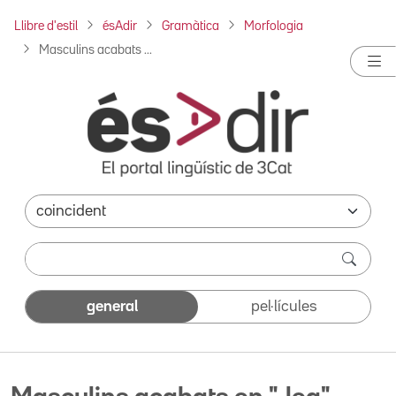
Llibre d'estil
ésAdir
Gramàtica
Morfologia
Masculins acabats ...
general
pel·lícules