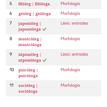
filòleg | filòloga
5
Morfologia
geòleg | geòloga
6
Morfologia
japonòleg |
7
Lèxic: entrades
japonòloga
musicòleg |
8
Morfologia
musicòloga
niponòleg |
9
Lèxic: entrades
niponòloga
psicòleg |
10
Morfologia
psicòloga
sociòleg |
11
Morfologia
sociòloga