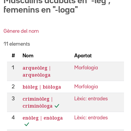
Masculins acabats en "-leg",
femenins en "-loga"
Gènere del nom
11 elements
#
Nom
Apartat
arqueòleg |
1
Morfologia
arqueòloga
biòleg | biòloga
2
Morfologia
criminòleg |
3
Lèxic: entrades
criminòloga
enòleg | enòloga
4
Lèxic: entrades