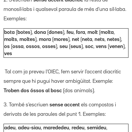
monosíl·labs i qualsevol paraula de més d'una síl·laba.
Exemples:
bota
(
botes
),
dona
(
dones
),
feu
,
fora
,
molt
(
molta
,
molts
,
moltes
),
mora
(
mores
),
net
(
neta
,
nets
,
netes
),
os
(
ossa
,
ossos
,
osses
),
seu
(
seus
),
soc
,
vens
(
venen
),
ves
Tal com ja preveu l'OIEC, fem servir l'accent diacrític
sempre que hi pugui haver ambigüitat. Exemple:
Troben dos óssos al bosc
(dos animals).
3. També s'escriuen
sense accent
els compostos i
derivats de les paraules del punt 1. Exemples:
adeu
,
adeu-siau
,
marededeu
,
r
edeu
,
semideu
,