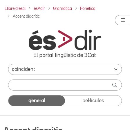
Llibre d'estil
ésAdir
Gramàtica
Fonètica
Accent diacrític
general
pel·lícules