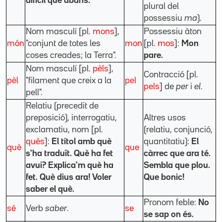
difícil que abans.
plural del
possessiu
ma
).
Nom masculí [pl.
mons
],
Possessiu àton
món
"conjunt de totes les
mon
[pl.
mos
]:
Mon
coses creades; la Terra".
pare.
Nom masculí [pl.
pèls
],
Contracció [pl.
pèl
"filament que creix a la
pel
pels
] de
per
i
el
.
pell".
Relatiu (precedit de
preposició), interrogatiu,
Altres usos
exclamatiu, nom [pl.
(relatiu, conjunció,
quès
]:
El títol amb què
quantitatiu):
El
què
que
s'ha traduït.
Què ha fet
càrrec que ara té.
avui?
Explica'm què ha
Sembla que plou.
fet.
Què dius ara! Voler
Que bonic!
saber el què.
Pronom feble:
No
sé
Verb
saber
.
se
se sap on és.