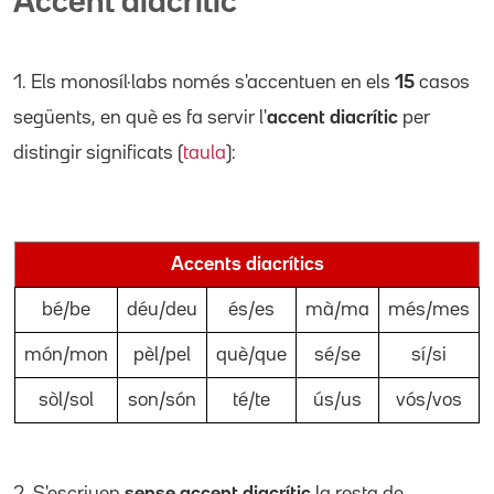
Accent diacrític
1. Els monosíl·labs només s'accentuen en els
15
casos
següents, en què es fa servir l'
accent diacrític
per
distingir significats (
taula
):
Accents diacrítics
bé/be
déu/deu
és/es
mà/ma
més/mes
món/mon
pèl/pel
què/que
sé/se
sí/si
sòl/sol
son/són
té/te
ús/us
vós/vos
2. S'escriuen
sense accent diacrític
la resta de