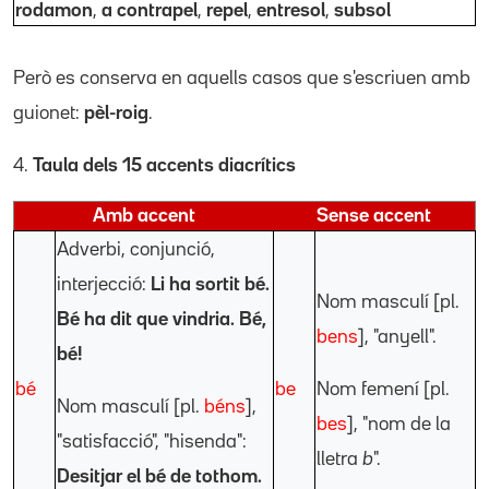
rodamon
,
a contrapel
,
repel
,
entresol
,
subsol
Però es conserva en aquells casos que s'escriuen amb
guionet:
pèl-roig
.
4.
Taula dels 15 accents diacrítics
Amb accent
Sense accent
Adverbi, conjunció,
interjecció:
Li ha sortit bé.
Nom masculí [pl.
Bé ha dit que vindria.
Bé,
bens
], "anyell".
bé!
bé
be
Nom femení [pl.
Nom masculí [pl.
béns
],
bes
], "nom de la
"satisfacció", "hisenda":
lletra
b
".
Desitjar el bé de tothom.