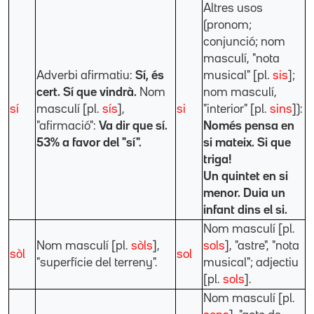
Altres usos
(pronom;
conjunció; nom
masculí, "nota
Adverbi afirmatiu:
Sí, és
musical" [pl.
sis
];
cert.
Sí que vindrà.
Nom
nom masculí,
sí
masculí [pl.
sís
],
si
"interior" [pl.
sins
]):
"afirmació":
Va dir que sí.
Només pensa en
53% a favor del "sí".
si mateix.
Si que
triga!
Un quintet en si
menor. Duia un
infant dins el si.
Nom masculí [pl.
Nom masculí [pl.
sòls
],
sols
], "astre", "nota
sòl
sol
"superfície del terreny".
musical"; adjectiu
[pl.
sols
].
Nom masculí [pl.