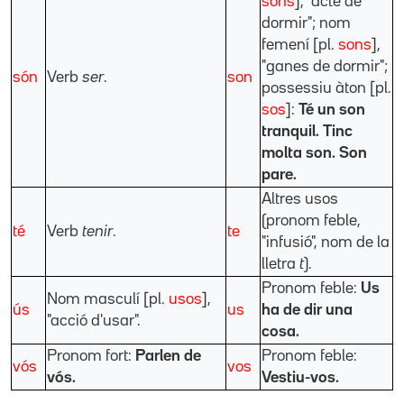
sons
], "acte de
dormir"; nom
femení [pl.
sons
],
"ganes de dormir";
són
Verb
ser
.
son
possessiu àton [pl.
sos
]:
Té un son
tranquil. Tinc
molta son. Son
pare.
Altres usos
(pronom feble,
té
Verb
tenir
.
te
"infusió", nom de la
lletra
t
).
Pronom feble:
Us
Nom masculí [pl.
usos
],
ús
us
ha de dir una
"acció d'usar".
cosa.
Pronom fort:
Parlen de
Pronom feble:
vós
vos
vós.
Vestiu-vos.