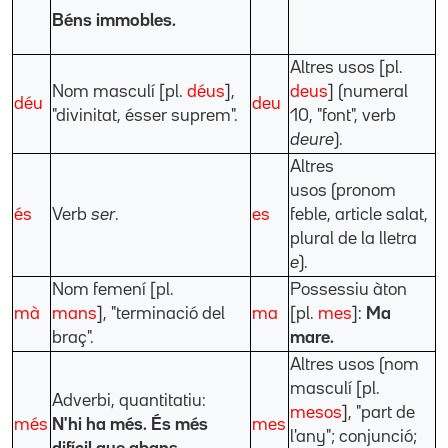
Béns immobles.
Altres usos [pl.
Nom masculí [pl.
déus
],
deus
] (numeral
déu
deu
"divinitat, ésser suprem".
10, "font", verb
deure
).
Altres
usos (pronom
és
Verb
ser
.
es
feble, article salat,
plural de la lletra
e
).
Nom femení [pl.
Possessiu àton
mà
mans
], "terminació del
ma
[pl.
mes
]:
Ma
braç".
mare.
Altres usos (nom
masculí [pl.
Adverbi, quantitatiu:
mesos
], "part de
més
N'hi ha més.
És més
mes
l'any"; conjunció;