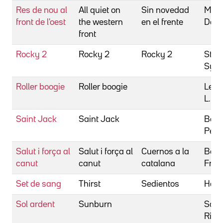
Res de nou al
All quiet on
Sin novedad
Man
front de l'oest
the western
en el frente
Delb
front
Rocky 2
Rocky 2
Rocky 2
Stall
Sylv
Roller boogie
Roller boogie
Lest
L.
Saint Jack
Saint Jack
Bogd
Pete
Salut i força al
Salut i força al
Cuernos a la
Bell
canut
canut
catalana
Fran
Set de sang
Thirst
Sedientos
Hard
Sol ardent
Sunburn
Sara
Rich