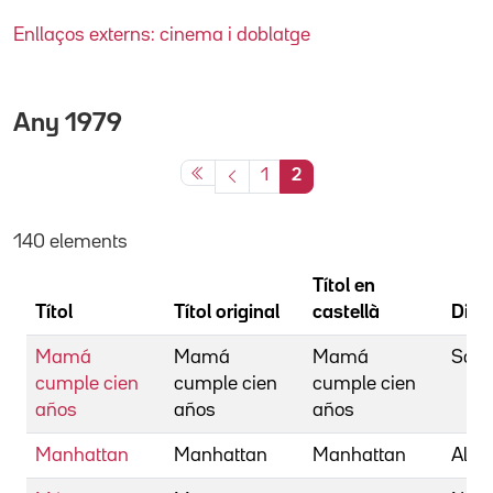
Enllaços externs: cinema i doblatge
Any
1979
1
2
140 elements
Títol en
Títol
Títol original
castellà
Dire
Mamá
Mamá
Mamá
Saur
cumple cien
cumple cien
cumple cien
años
años
años
Manhattan
Manhattan
Manhattan
Alle