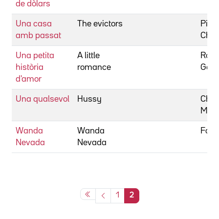
de dòlars
Una casa
The evictors
Pierc
amb passat
Char
Una petita
A little
Roy H
història
romance
Geor
d'amor
Una qualsevol
Hussy
Cha
Mat
Wanda
Wanda
Fond
Nevada
Nevada
1
2