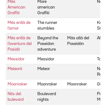
Més
More
Norto
American
american
Graffiti
Graffiti
Més enllà de
The runner
Kram
l'amor
stumbles
Stan
Més enllà de
Beyond the
Más allá del
Allen
l'aventura del
Poseidon
Poseidón
Posidó
adventure
Messidor
Messidor
Tann
Meteorit
Meteor
Nea
Rona
Moonraker
Moonraker
Moonraker
Gilbe
Nits del
Boulevard
Pres
bulevard
nights
Mich