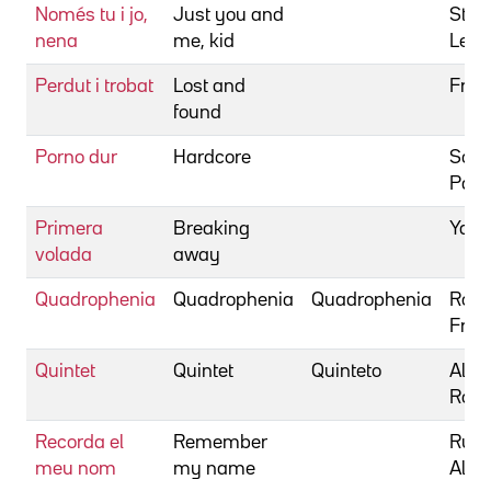
Només tu i jo,
Just you and
Stern
nena
me, kid
Leon
Perdut i trobat
Lost and
Fran
found
Porno dur
Hardcore
Schr
Paul
Primera
Breaking
Yates
volada
away
Quadrophenia
Quadrophenia
Quadrophenia
Rod
Fran
Quintet
Quintet
Quinteto
Altm
Robe
Recorda el
Remember
Rudo
meu nom
my name
Alan