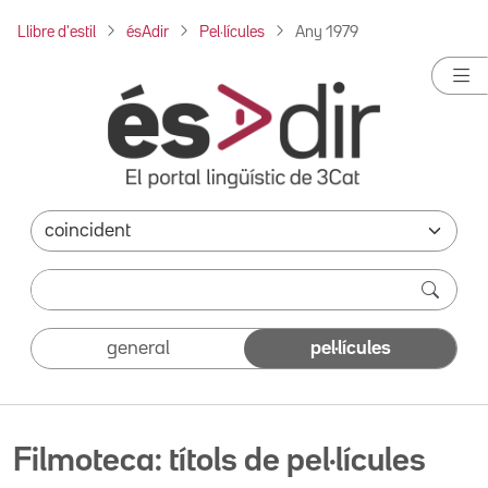
Llibre d'estil
ésAdir
Pel·lícules
Any 1979
general
pel·lícules
Filmoteca: títols de pel·lícules