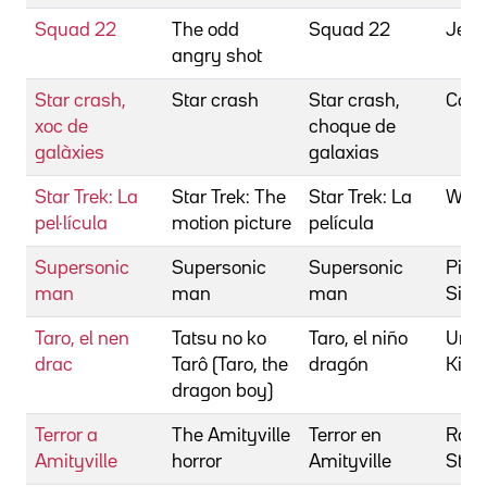
Squad 22
The odd
Squad 22
Jeff
angry shot
Star crash,
Star crash
Star crash,
Coat
xoc de
choque de
galàxies
galaxias
Star Trek: La
Star Trek: The
Star Trek: La
Wise
pel·lícula
motion picture
película
Supersonic
Supersonic
Supersonic
Piqu
man
man
man
Simó
Taro, el nen
Tatsu no ko
Taro, el niño
Ura
drac
Tarô (Taro, the
dragón
Kiriô
dragon boy)
Terror a
The Amityville
Terror en
Rose
Amityville
horror
Amityville
Stua