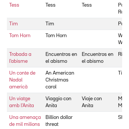
Tess
Tess
Tess
Pola
Rom
Tim
Tim
Pate
Tom Horn
Tom Horn
Wiar
Will
Trobada a
Encuentros en
Encuentros en
Ricci
l'abisme
el abismo
el abismo
Un conte de
An American
Till, 
Nadal
Christmas
americà
carol
Un viatge
Viaggio con
Viaje con
Monic
amb l'Anita
Anita
Anita
Mari
Una amenaça
Billion dollar
Shea
de mil milions
threat