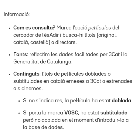
Informació:
Com es consulta?
Marca l'opció
pel·lícules
del
cercador de l'ésAdir i busca-hi títols (original,
català, castellà) o directors.
Fonts
: reflectim les dades facilitades per 3Cat i la
Generalitat de Catalunya.
Continguts
: títols de pel·lícules doblades o
subtitulades en català emeses a 3Cat o estrenades
als cinemes.
Si no s'indica res, la pel·lícula ha estat
doblada
.
Si porta la marca
VOSC
, ha estat
subtitulada
però no doblada en el moment d'introduir-la a
la base de dades.