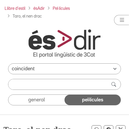
Llibre d'estil
ésAdir
Pel·lícules
Taro, el nen drac
general
pel·lícules