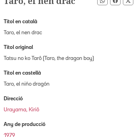
Taro, el nen drac
Compartir pe
Compart
Co
Títol en català
Taro, el nen drac
Títol original
Tatsu no ko Tarô (Taro, the dragon boy)
Títol en castellà
Taro, el niño dragón
Direcció
Urayama, Kiriô
Any de producció
1979