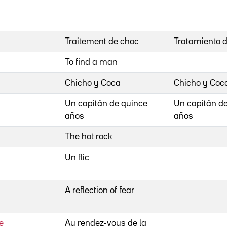
Traitement de choc
Tratamiento 
To find a man
Chicho y Coca
Chicho y Coc
Un capitán de quince
Un capitán d
años
años
The hot rock
Un flic
A reflection of fear
e
Au rendez-vous de la