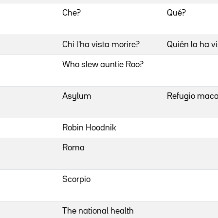
Che?
Qué?
Chi l'ha vista morire?
Quién la ha vi
Who slew auntie Roo?
Asylum
Refugio mac
Robin Hoodnik
Roma
Scorpio
The national health