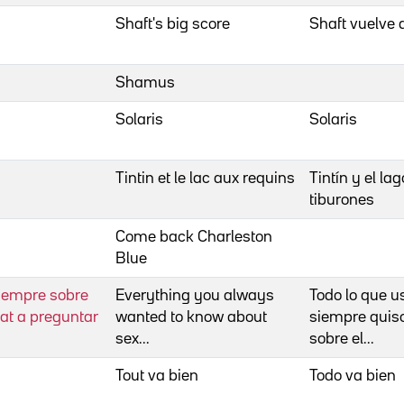
Shaft's big score
Shaft vuelve
Shamus
Solaris
Solaris
Tintin et le lac aux requins
Tintín y el lag
tiburones
Come back Charleston
Blue
 sempre sobre
Everything you always
Todo lo que u
sat a preguntar
wanted to know about
siempre quis
sex...
sobre el...
Tout va bien
Todo va bien