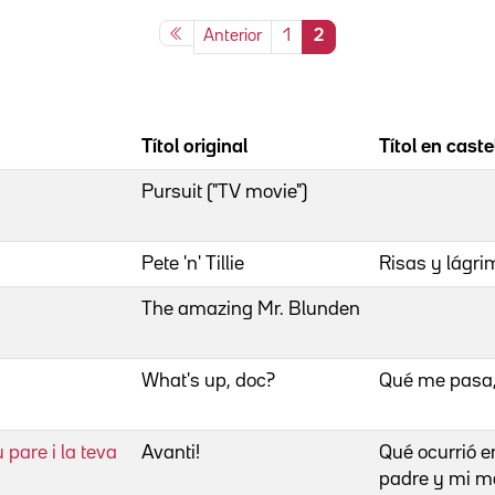
Anterior
1
2
Títol original
Títol en caste
Pursuit ("TV movie")
Pete 'n' Tillie
Risas y lágr
The amazing Mr. Blunden
What's up, doc?
Qué me pasa,
pare i la teva
Avanti!
Qué ocurrió en
padre y mi m