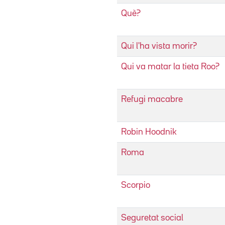
Què?
Qui l'ha vista morir?
Qui va matar la tieta Roo?
Refugi macabre
Robin Hoodnik
Roma
Scorpio
Seguretat social