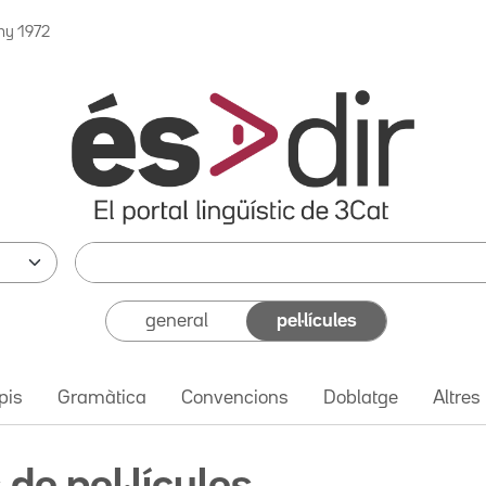
ny 1972
general
pel·lícules
pis
Gramàtica
Convencions
Doblatge
Altres