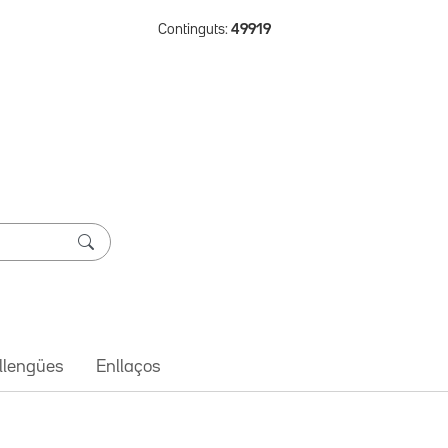
Continguts:
49919
 llengües
Enllaços