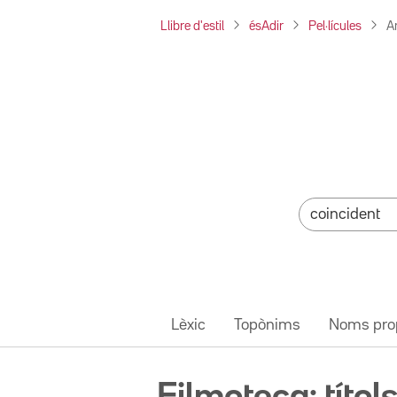
Llibre d'estil
ésAdir
Pel·lícules
A
Lèxic
Topònims
Noms pro