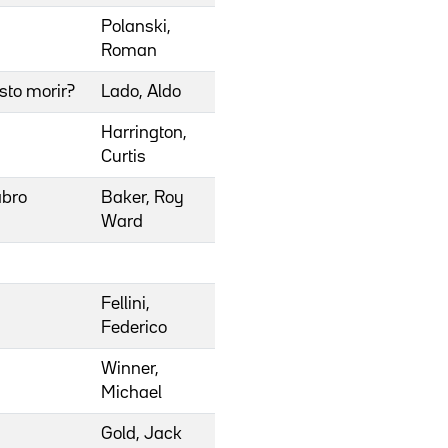
Polanski,
Roman
sto morir?
Lado, Aldo
Harrington,
Curtis
abro
Baker, Roy
Ward
Fellini,
Federico
Winner,
Michael
Gold, Jack