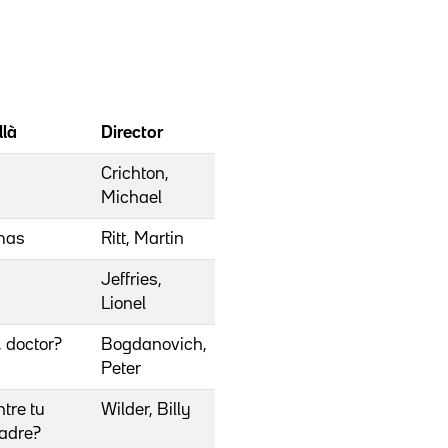
llà
Director
Crichton,
Michael
imas
Ritt, Martin
Jeffries,
Lionel
 doctor?
Bogdanovich,
Peter
tre tu
Wilder, Billy
adre?