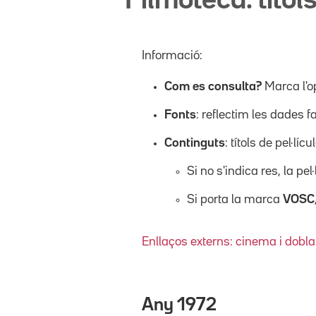
Filmoteca: títols
Informació:
Com es consulta?
Marca l'o
Fonts
: reflectim les dades f
Continguts
: títols de pel·l
Si no s'indica res, la pel
Si porta la marca
VOSC
Enllaços externs: cinema i dobla
Any
1972