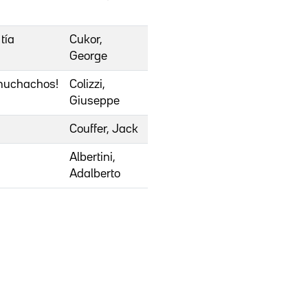
tía
Cukor,
George
 muchachos!
Colizzi,
Giuseppe
Couffer, Jack
Albertini,
Adalberto