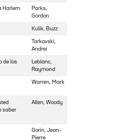
 a Harlem
Parks,
Gordon
Kulik, Buzz
Tarkovski,
Andrei
o de los
Leblanc,
Raymond
Warren, Mark
sted
Allen, Woody
o saber
Gorin, Jean-
Pierre