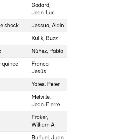
Godard,
Jean-Luc
de shock
Jessua, Alain
Kulik, Buzz
a
Núñez, Pablo
e quince
Franco,
Jesús
Yates, Peter
Melville,
Jean-Pierre
Fraker,
William A.
Buñuel, Juan