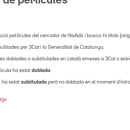
 de pel·lícules
pció
pel·lícules
del cercador de l'ésAdir i busca-hi títols (orig
acilitades per 3Cat i la Generalitat de Catalunya.
ícules doblades o subtitulades en català emeses a 3Cat o es
·lícula ha estat
doblada
.
, ha estat
subtitulada
però no doblada en el moment d'intro
tge