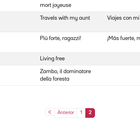
mort joyeuse
Travels with my aunt
Viajes con mi 
Più forte, ragazzi!
¡Más fuerte,
Living free
Zambo, il dominatore
della foresta
Anterior
1
2