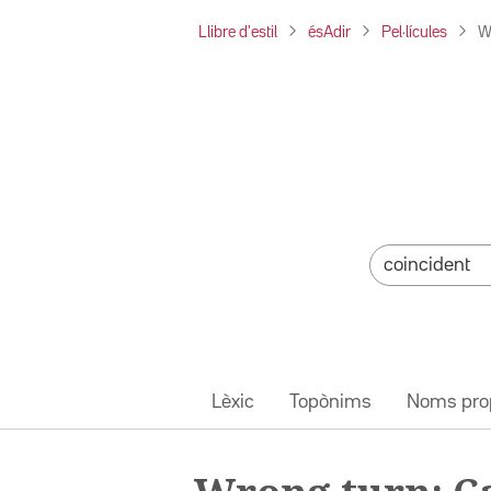
Llibre d'estil
ésAdir
Pel·lícules
W
Lèxic
Topònims
Noms pro