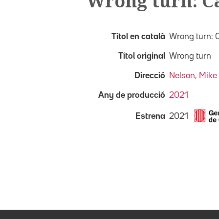
Wrong turn: Ca
Títol en català
Wrong turn: C
Títol original
Wrong turn
Direcció
Nelson, Mike 
Any de producció
2021
2021
Estrena