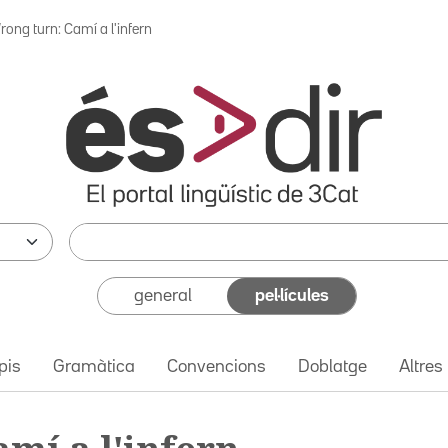
rong turn: Camí a l'infern
general
pel·lícules
pis
Gramàtica
Convencions
Doblatge
Altres