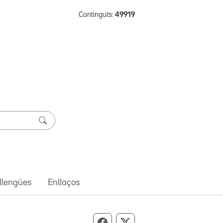
Continguts:
49919
 llengües
Enllaços