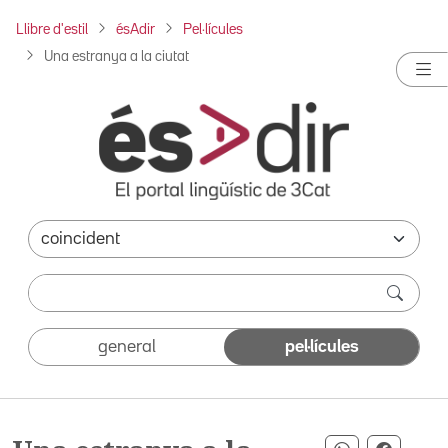
Llibre d'estil
ésAdir
Pel·lícules
Una estranya a la ciutat
general
pel·lícules