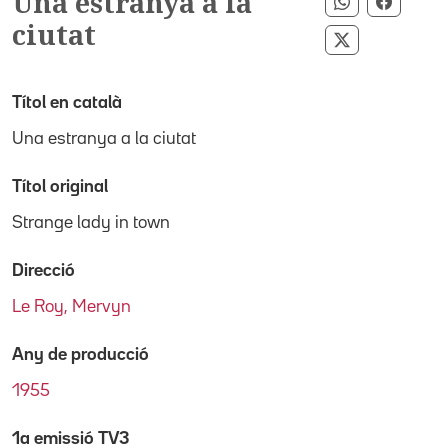
Una estranya a la
Compartir p
Compar
ciutat
Compartir pe
Títol en català
Una estranya a la ciutat
Títol original
Strange lady in town
Direcció
Le Roy, Mervyn
Any de producció
1955
1a emissió TV3