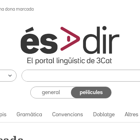
na dona marcada
general
pel·lícules
pis
Gramàtica
Convencions
Doblatge
Altres