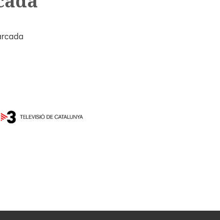
cada
arcada