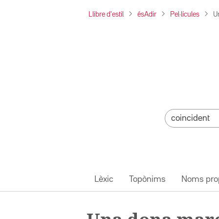
Llibre d'estil
ésAdir
Pel·lícules
U
Lèxic
Topònims
Noms pro