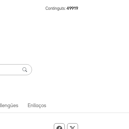
Continguts:
49919
 llengües
Enllaços