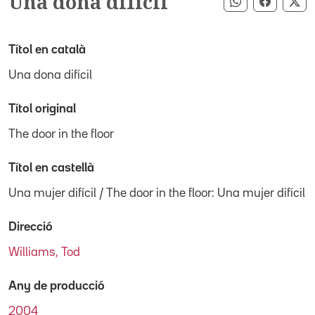
Una dona difícil
Compartir pe
Compart
Co
Títol en català
Una dona difícil
Títol original
The door in the floor
Títol en castellà
Una mujer difícil / The door in the floor: Una mujer difícil
Direcció
Williams, Tod
Any de producció
2004