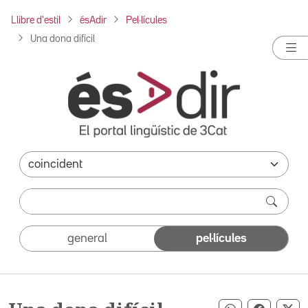
Llibre d'estil
ésAdir
Pel·lícules
Una dona difícil
general
pel·lícules