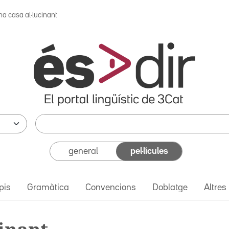
na casa al·lucinant
general
pel·lícules
pis
Gramàtica
Convencions
Doblatge
Altres