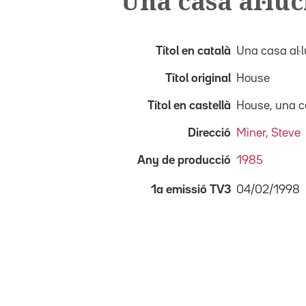
Una casa al·lu
Títol en català
Una casa al·
Títol original
House
Títol en castellà
House, una c
Direcció
Miner, Steve
Any de producció
1985
04/02/1998
1a emissió TV3