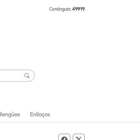
Continguts:
49919
 llengües
Enllaços