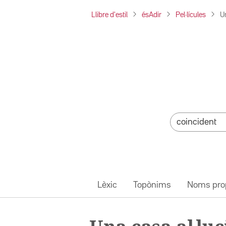
Llibre d'estil
ésAdir
Pel·lícules
U
Lèxic
Topònims
Noms pro