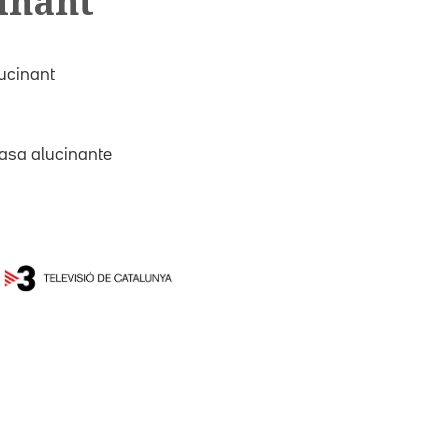
cinant
lucinant
asa alucinante