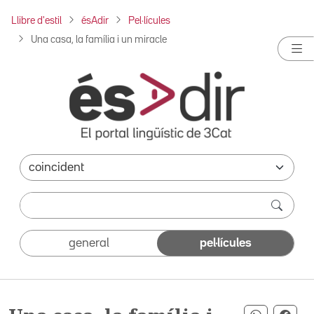
Llibre d'estil
ésAdir
Pel·lícules
Una casa, la família i un miracle
general
pel·lícules