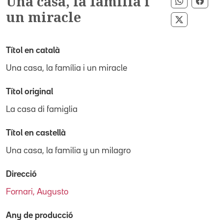
Una casa, la família i
Comparti
Com
un miracle
Compartir
Títol en català
Una casa, la família i un miracle
Títol original
La casa di famiglia
Títol en castellà
Una casa, la familia y un milagro
Direcció
Fornari, Augusto
Any de producció