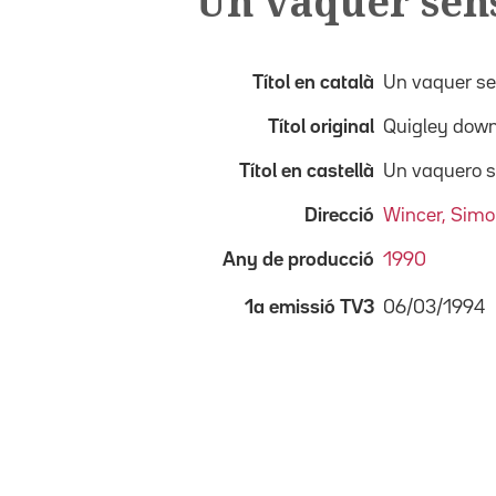
Un vaquer sen
Títol en català
Un vaquer s
Títol original
Quigley dow
Títol en castellà
Un vaquero 
Direcció
Wincer, Sim
Any de producció
1990
06/03/1994
1a emissió TV3