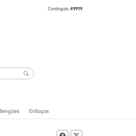
Continguts:
49919
 llengües
Enllaços