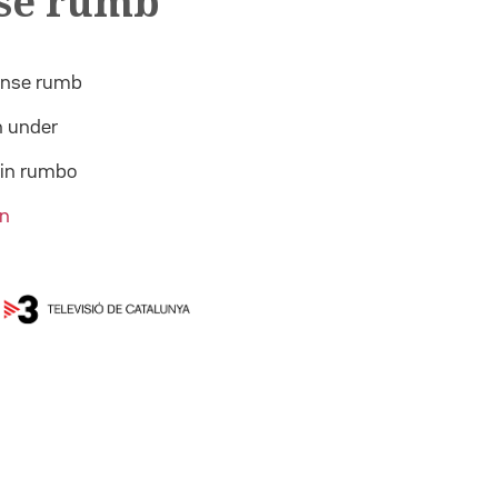
se rumb
ense rumb
n under
sin rumbo
on