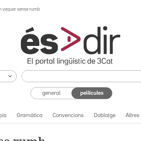
n vaquer sense rumb
general
pel·lícules
pis
Gramàtica
Convencions
Doblatge
Altres