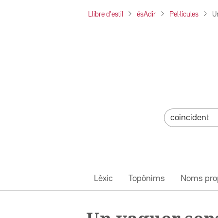
Llibre d'estil
ésAdir
Pel·lícules
U
Lèxic
Topònims
Noms pro