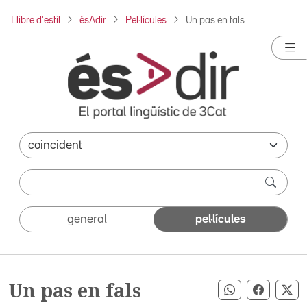
Llibre d'estil
ésAdir
Pel·lícules
Un pas en fals
general
pel·lícules
Un pas en fals
Compartir pe
Compart
Co