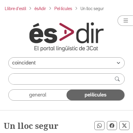
Llibre d'estil
ésAdir
Pel·lícules
Un lloc segur
general
pel·lícules
Un lloc segur
Compartir pe
Compart
Co