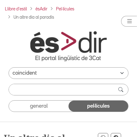
Llibre d'estil
ésAdir
Pel·lícules
Un altre dia al paradís
general
pel·lícules