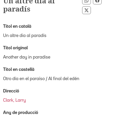
Un altre dia al
Compartir p
Compart
paradís
Compartir pe
Títol en català
Un altre dia al paradís
Títol original
Another day in paradise
Títol en castellà
Otro día en el paraíso / Al final del edén
Direcció
Clark, Larry
Any de producció