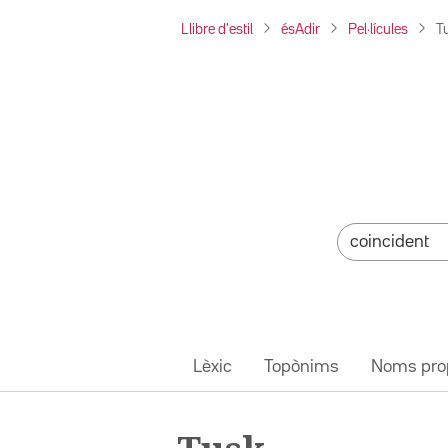
Llibre d'estil
ésAdir
Pel·lícules
T
Lèxic
Topònims
Noms pro