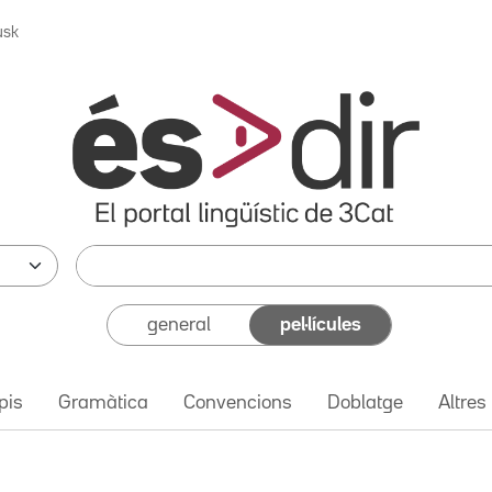
usk
general
pel·lícules
pis
Gramàtica
Convencions
Doblatge
Altres