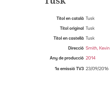
Tusk
Títol en català
Tusk
Títol original
Tusk
Títol en castellà
Tusk
Direcció
Smith, Kevin
Any de producció
2014
23/09/2016
1a emissió TV3