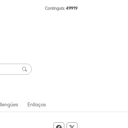
Continguts:
49919
 llengües
Enllaços