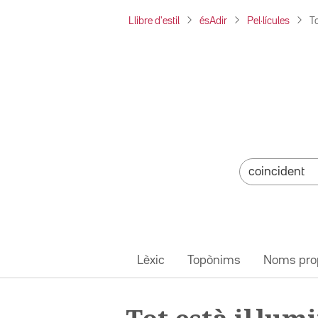
Llibre d'estil
ésAdir
Pel·lícules
To
Lèxic
Topònims
Noms pro