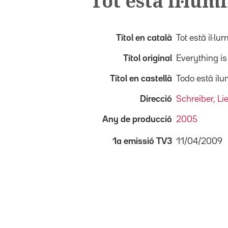
Tot està il·lum
Títol en català
Tot està il·lu
Títol original
Everything is
Títol en castellà
Todo está il
Direcció
Schreiber, Li
Any de producció
2005
11/04/2009
1a emissió TV3