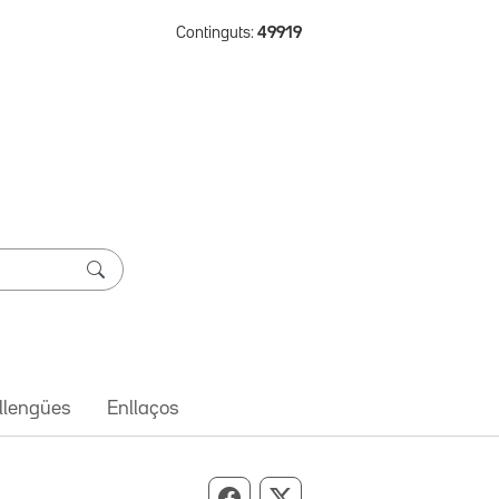
Continguts:
49919
 llengües
Enllaços