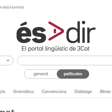
t està il·luminat
general
pel·lícules
pis
Gramàtica
Convencions
Doblatge
Altres