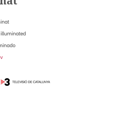
inat
minat
 illuminated
uminado
ev