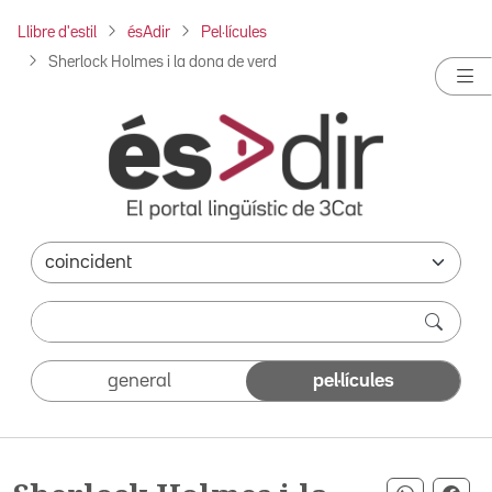
Llibre d'estil
ésAdir
Pel·lícules
Sherlock Holmes i la dona de verd
general
pel·lícules