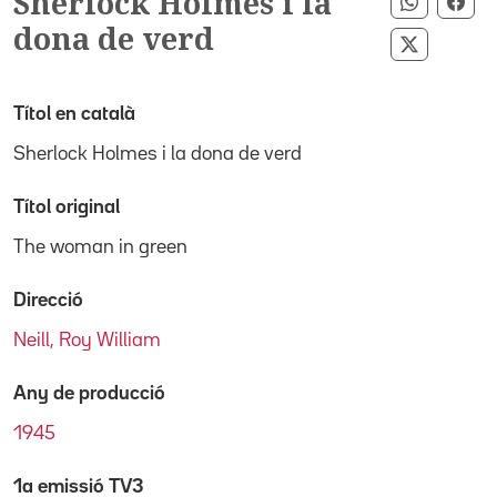
Sherlock Holmes i la
Comparti
Com
dona de verd
Comparti
Títol en català
Sherlock Holmes i la dona de verd
Títol original
The woman in green
Direcció
Neill, Roy William
Any de producció
1945
1a emissió TV3