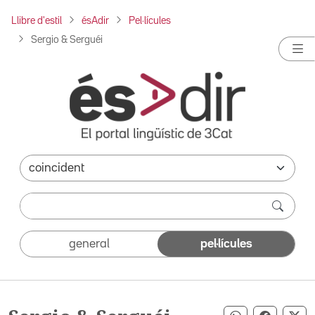
Llibre d'estil
ésAdir
Pel·lícules
Sergio & Serguéi
general
pel·lícules