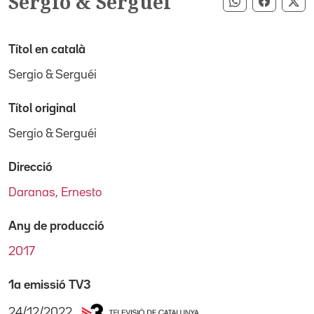
Sergio & Serguéi
Compartir pe
Compart
Co
Títol en català
Sergio & Serguéi
Títol original
Sergio & Serguéi
Direcció
Daranas, Ernesto
Any de producció
2017
1a emissió TV3
24/12/2022