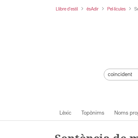
Llibre d'estil
ésAdir
Pel·lícules
S
Lèxic
Topònims
Noms pro