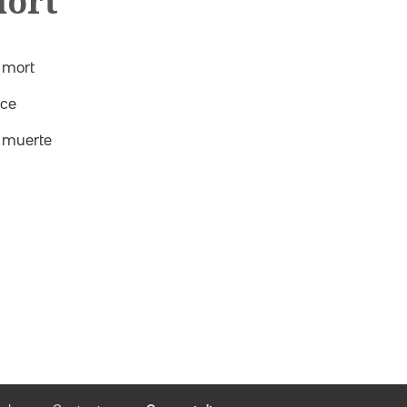
mort
 mort
nce
 muerte