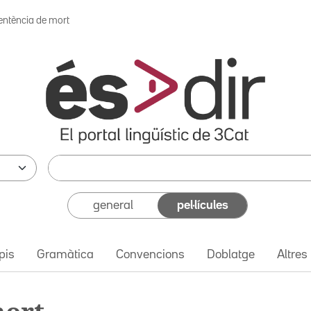
entència de mort
general
pel·lícules
pis
Gramàtica
Convencions
Doblatge
Altres