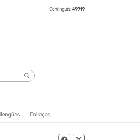
Continguts:
49919
 llengües
Enllaços