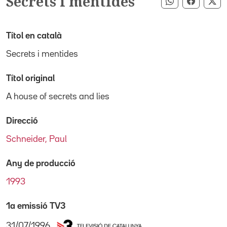
Secrets i mentides
Compartir pe
Compart
Co
Títol en català
Secrets i mentides
Títol original
A house of secrets and lies
Direcció
Schneider, Paul
Any de producció
1993
1a emissió TV3
31/07/1996