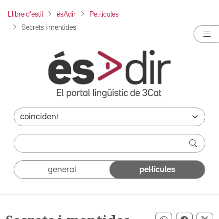
Llibre d'estil
ésAdir
Pel·lícules
Secrets i mentides
general
pel·lícules