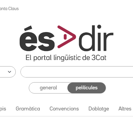
anta Claus
general
pel·lícules
pis
Gramàtica
Convencions
Doblatge
Altres