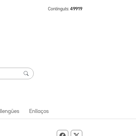
Continguts:
49919
 llengües
Enllaços