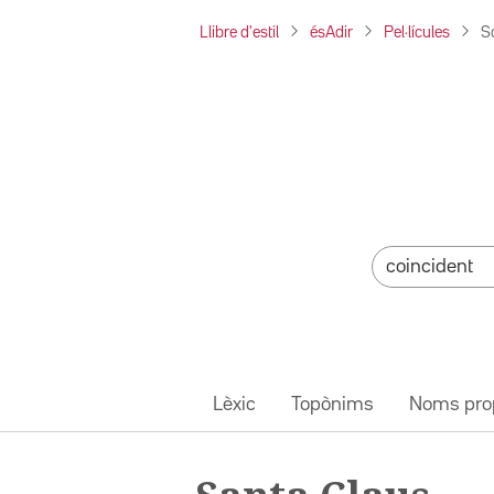
Llibre d'estil
ésAdir
Pel·lícules
S
Lèxic
Topònims
Noms pro