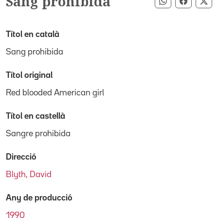
Sang prohibida
Compartir pe
Compart
Co
Títol en català
Sang prohibida
Títol original
Red blooded American girl
Títol en castellà
Sangre prohibida
Direcció
Blyth, David
Any de producció
1990