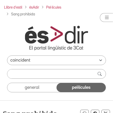
Llibre d'estil
ésAdir
Pel·lícules
Sang prohibida
general
pel·lícules