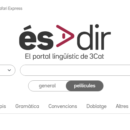
afari Express
general
pel·lícules
pis
Gramàtica
Convencions
Doblatge
Altres