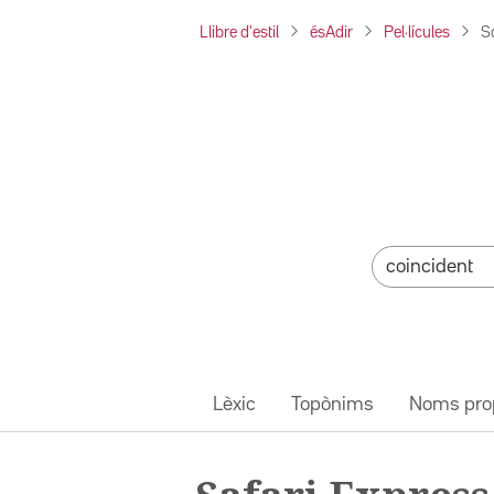
Llibre d'estil
ésAdir
Pel·lícules
S
Lèxic
Topònims
Noms pro