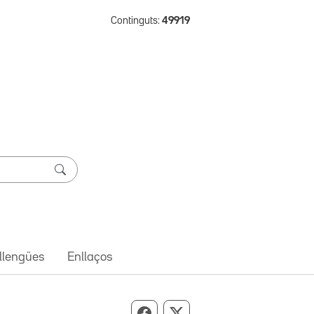
Continguts:
49919
 llengües
Enllaços