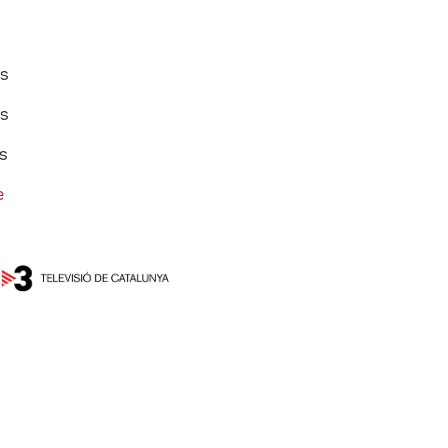
ss
ss
ss
e