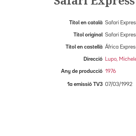
Safari Express
Títol en català
Safari Expre
Títol original
Safari Expre
Títol en castellà
África Expre
Direcció
Lupo, Michel
Any de producció
1976
07/03/1992
1a emissió TV3