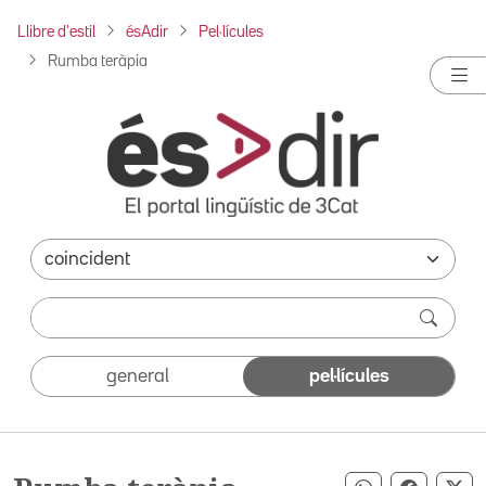
Llibre d'estil
ésAdir
Pel·lícules
Rumba teràpia
general
pel·lícules