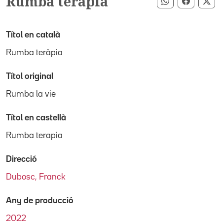
Rumba teràpia
Compartir pe
Compart
Co
Títol en català
Rumba teràpia
Títol original
Rumba la vie
Títol en castellà
Rumba terapia
Direcció
Dubosc, Franck
Any de producció
2022