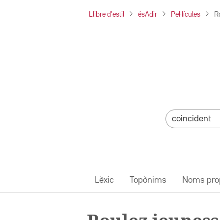
Llibre d'estil
ésAdir
Pel·lícules
R
Lèxic
Topònims
Noms pro