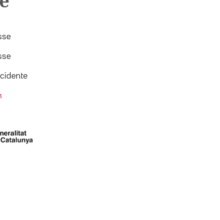
e
sse
sse
ccidente
n