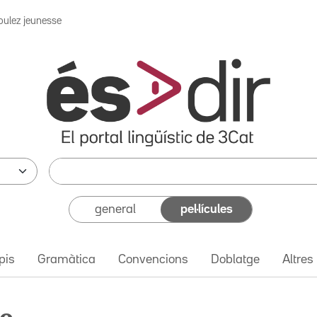
oulez jeunesse
general
pel·lícules
pis
Gramàtica
Convencions
Doblatge
Altres