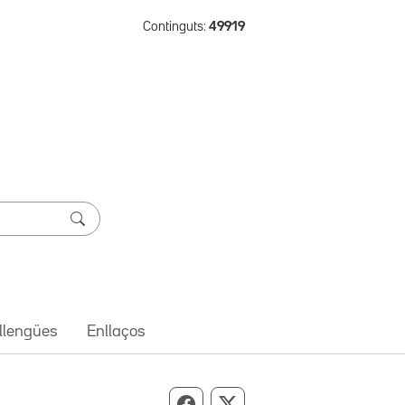
Continguts:
49919
 llengües
Enllaços