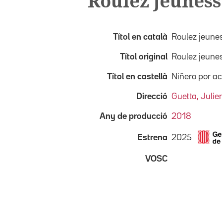
Roulez jeuness
Títol en català
Roulez jeune
Títol original
Roulez jeune
Títol en castellà
Niñero por a
Direcció
Guetta, Julie
Any de producció
2018
2025
Estrena
VOSC