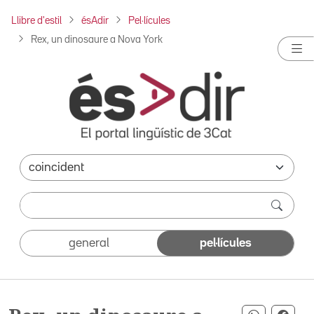
Llibre d'estil
ésAdir
Pel·lícules
Rex, un dinosaure a Nova York
general
pel·lícules