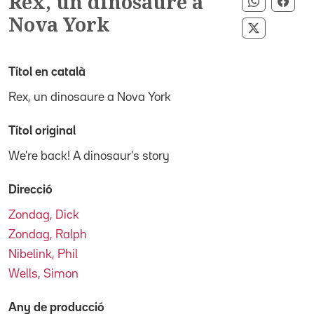
Rex, un dinosaure a
Compartir
Comp
Nova York
Compartir
Títol en català
Rex, un dinosaure a Nova York
Títol original
We're back! A dinosaur's story
Direcció
Zondag, Dick
Zondag, Ralph
Nibelink, Phil
Wells, Simon
Any de producció