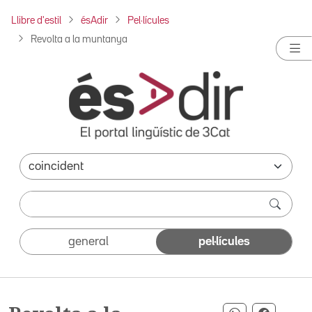
Llibre d'estil
ésAdir
Pel·lícules
Revolta a la muntanya
general
pel·lícules