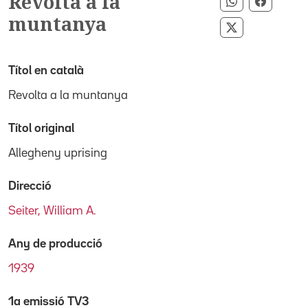
Revolta a la
Compartir p
Compart
muntanya
Compartir pe
Títol en català
Revolta a la muntanya
Títol original
Allegheny uprising
Direcció
Seiter, William A.
Any de producció
1939
1a emissió TV3