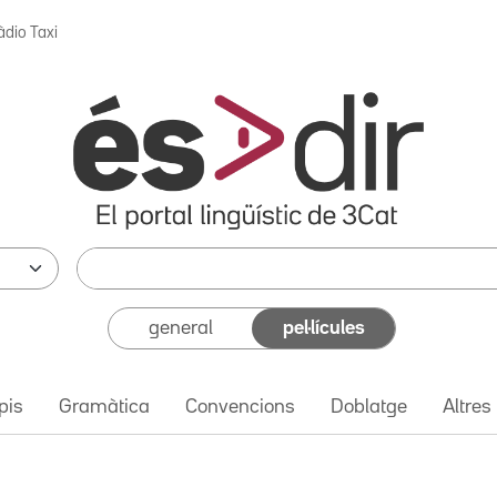
àdio Taxi
general
pel·lícules
pis
Gramàtica
Convencions
Doblatge
Altres