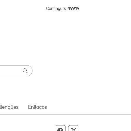
Continguts:
49919
 llengües
Enllaços