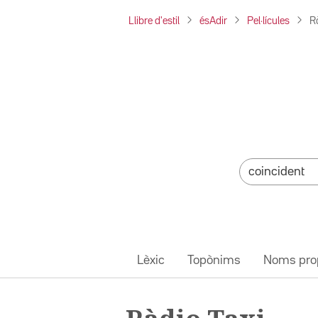
Llibre d'estil
ésAdir
Pel·lícules
R
Lèxic
Topònims
Noms pro