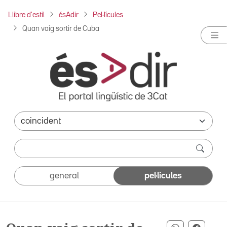
Llibre d'estil
ésAdir
Pel·lícules
Quan vaig sortir de Cuba
general
pel·lícules