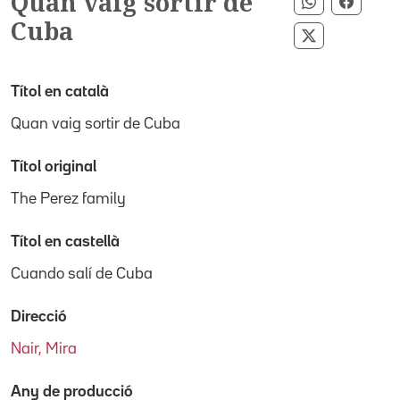
Quan vaig sortir de
Compartir 
Compar
Cuba
Compartir p
Títol en català
Quan vaig sortir de Cuba
Títol original
The Perez family
Títol en castellà
Cuando salí de Cuba
Direcció
Nair, Mira
Any de producció