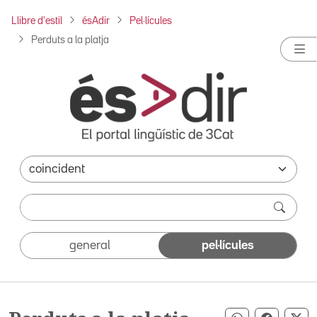
Llibre d'estil
ésAdir
Pel·lícules
Perduts a la platja
general
pel·lícules