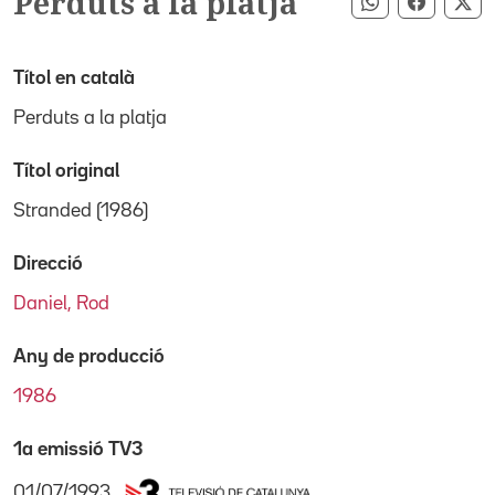
Perduts a la platja
Compartir pe
Compart
Co
Títol en català
Perduts a la platja
Títol original
Stranded (1986)
Direcció
Daniel, Rod
Any de producció
1986
1a emissió TV3
01/07/1993