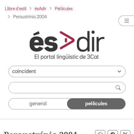
Llibre d'estil
ésAdir
Pel·lícules
Peraustrínia 2004
general
pel·lícules