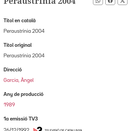
Peraustrínia 2004
Compartir pe
Compart
Co
Títol en català
Peraustrínia 2004
Títol original
Peraustrínia 2004
Direcció
Garcia, Àngel
Any de producció
1989
1a emissió TV3
26/12/1992