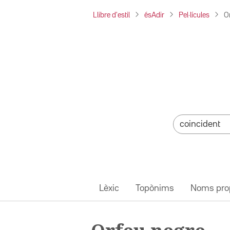
Llibre d'estil
ésAdir
Pel·lícules
O
Lèxic
Topònims
Noms pro