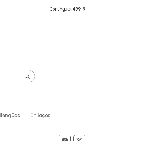
Continguts:
49919
 llengües
Enllaços