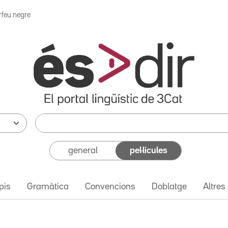
rfeu negre
general
pel·lícules
pis
Gramàtica
Convencions
Doblatge
Altres