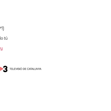
91)
lo tú
ty