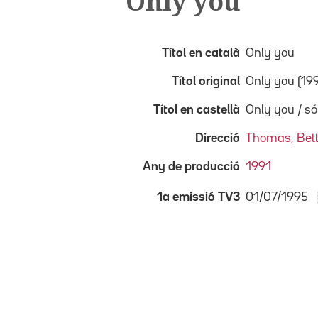
Only you
Títol en català
Only you
Títol original
Only you (19
Títol en castellà
Only you / só
Direcció
Thomas, Bet
Any de producció
1991
01/07/1995
1a emissió TV3