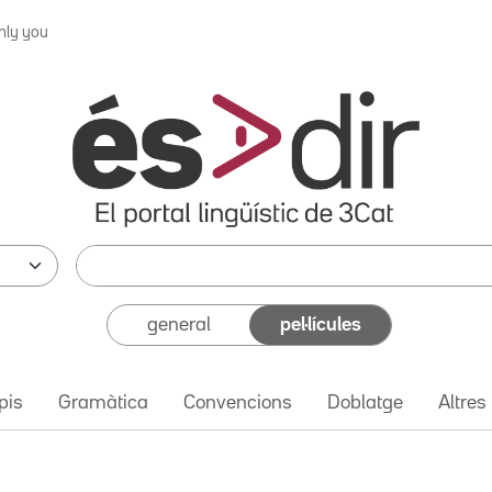
nly you
general
pel·lícules
pis
Gramàtica
Convencions
Doblatge
Altres