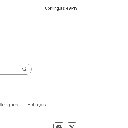
Continguts:
49919
 llengües
Enllaços