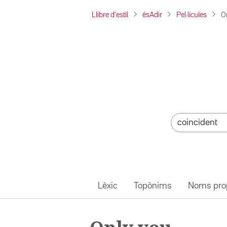
Llibre d'estil
ésAdir
Pel·lícules
O
Lèxic
Topònims
Noms pro