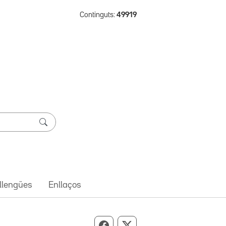
Continguts:
49919
 llengües
Enllaços