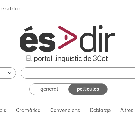
ells de foc
general
pel·lícules
pis
Gramàtica
Convencions
Doblatge
Altres