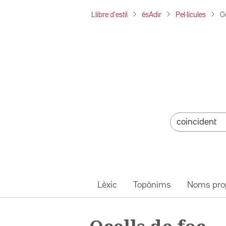
Llibre d'estil
ésAdir
Pel·lícules
Oc
Lèxic
Topònims
Noms pro