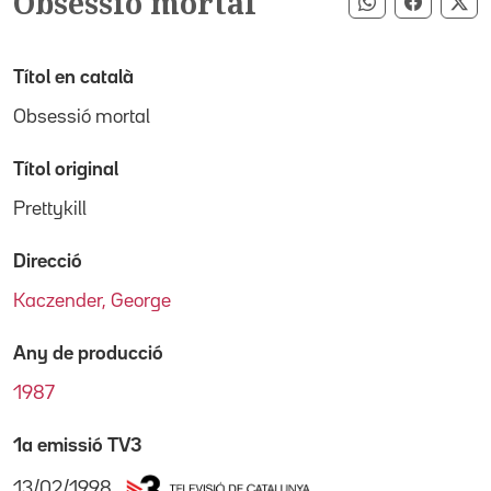
Obsessió mortal
Compartir pe
Compart
Co
Títol en català
Obsessió mortal
Títol original
Prettykill
Direcció
Kaczender, George
Any de producció
1987
1a emissió TV3
13/02/1998