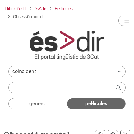
Llibre d'estil
ésAdir
Pel·lícules
Obsessió mortal
general
pel·lícules