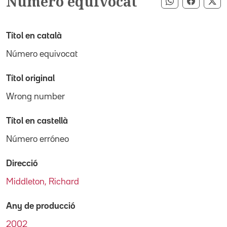
Número equivocat
Compartir pe
Compart
Co
Títol en català
Número equivocat
Títol original
Wrong number
Títol en castellà
Número erróneo
Direcció
Middleton, Richard
Any de producció
2002