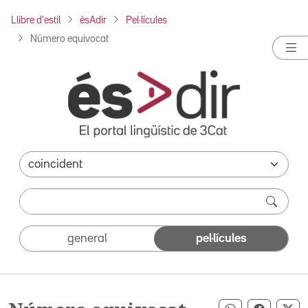
Llibre d'estil
ésAdir
Pel·lícules
Número equivocat
general
pel·lícules