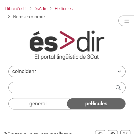
Llibre d'estil
ésAdir
Pel·lícules
Noms en marbre
general
pel·lícules