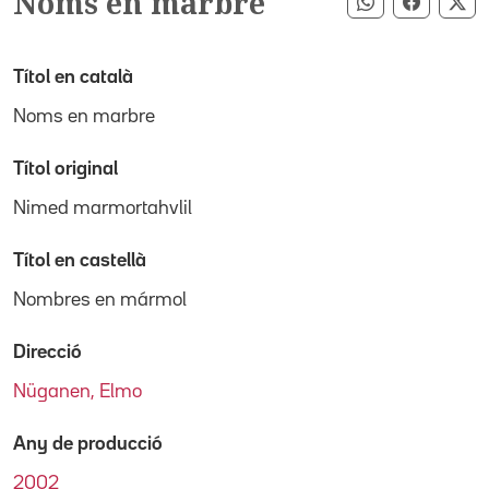
Noms en marbre
Compartir pe
Compart
Co
Títol en català
Noms en marbre
Títol original
Nimed marmortahvlil
Títol en castellà
Nombres en mármol
Direcció
Nüganen, Elmo
Any de producció
2002