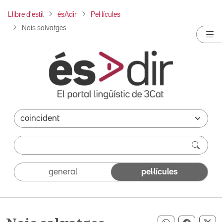
Llibre d'estil
ésAdir
Pel·lícules
Nois salvatges
general
pel·lícules