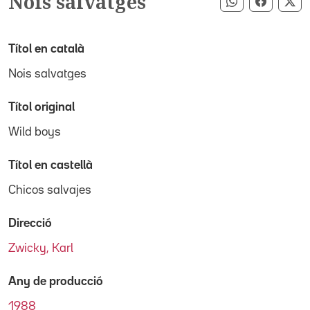
Nois salvatges
Compartir pe
Compart
Co
Títol en català
Nois salvatges
Títol original
Wild boys
Títol en castellà
Chicos salvajes
Direcció
Zwicky, Karl
Any de producció
1988