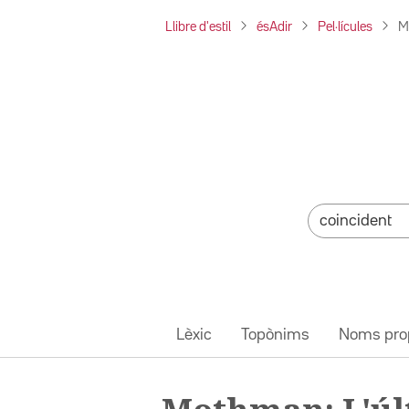
Llibre d'estil
ésAdir
Pel·lícules
M
Lèxic
Topònims
Noms pro