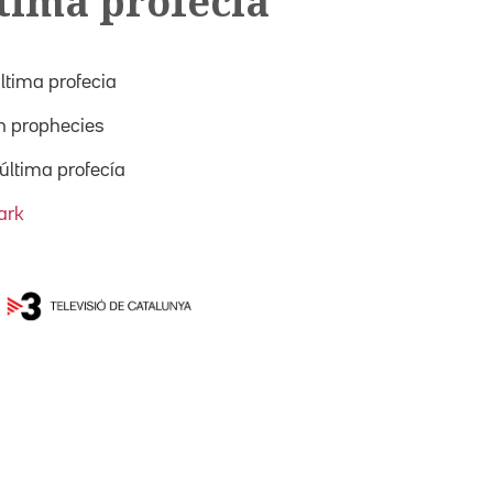
tima profecia
ltima profecia
 prophecies
última profecía
ark