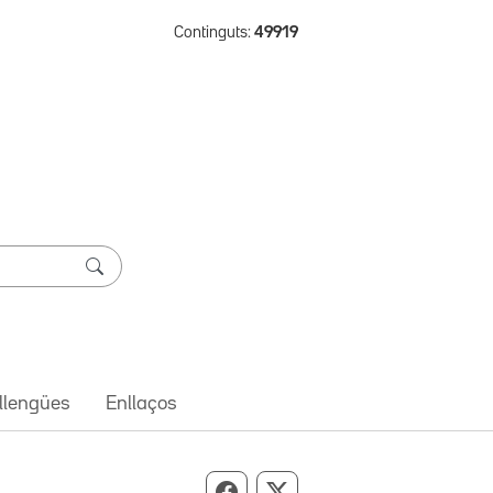
Continguts:
49919
 llengües
Enllaços