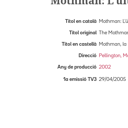
Mothman: L'úl
Títol en català
Mothman: L'ú
Títol original
The Mothman
Títol en castellà
Mothman, la 
Direcció
Pellington, M
Any de producció
2002
29/04/2005
1a emissió TV3