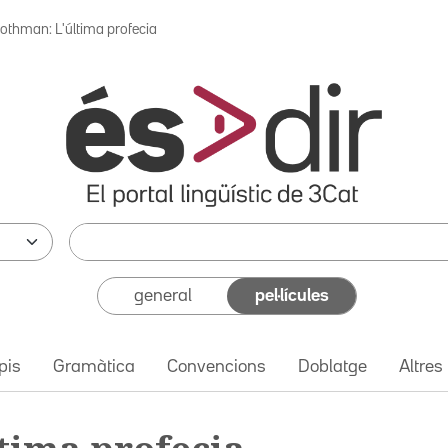
othman: L'última profecia
general
pel·lícules
pis
Gramàtica
Convencions
Doblatge
Altres