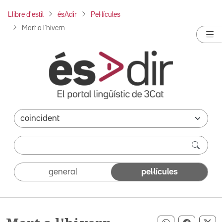
Llibre d'estil
ésAdir
Pel·lícules
Mort a l'hivern
general
pel·lícules