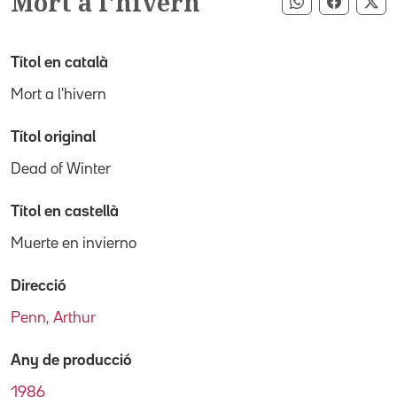
Mort a l'hivern
Compartir pe
Compart
Co
Títol en català
Mort a l'hivern
Títol original
Dead of Winter
Títol en castellà
Muerte en invierno
Direcció
Penn, Arthur
Any de producció
1986