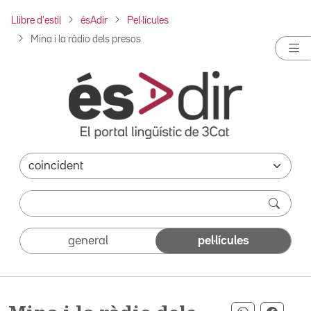
Llibre d'estil
ésAdir
Pel·lícules
Mina i la ràdio dels presos
general
pel·lícules