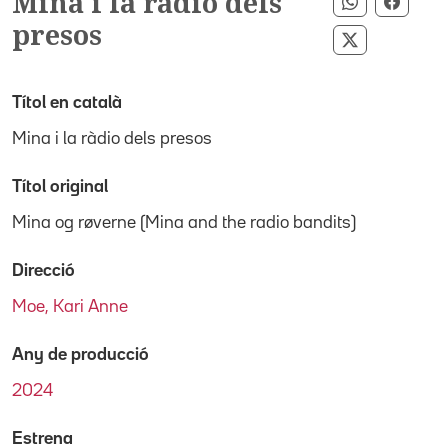
Mina i la ràdio dels
Compartir 
Compa
presos
Compartir p
Títol en català
Mina i la ràdio dels presos
Títol original
Mina og røverne (Mina and the radio bandits)
Direcció
Moe, Kari Anne
Any de producció
2024
Estrena