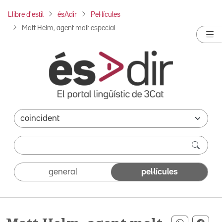
Llibre d'estil
ésAdir
Pel·lícules
Matt Helm, agent molt especial
general
pel·lícules