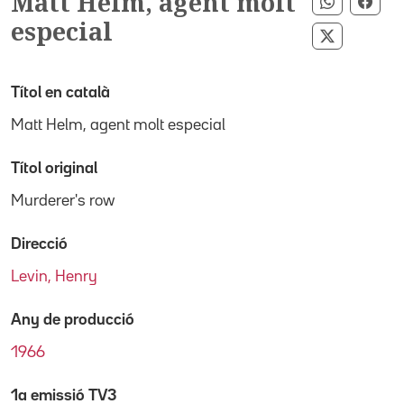
Matt Helm, agent molt
Compartir
Comp
especial
Compartir
Títol en català
Matt Helm, agent molt especial
Títol original
Murderer's row
Direcció
Levin, Henry
Any de producció
1966
1a emissió TV3