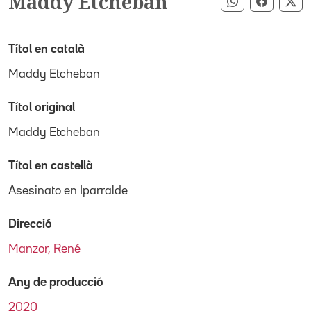
Maddy Etcheban
Compartir pe
Compart
Co
Títol en català
Maddy Etcheban
Títol original
Maddy Etcheban
Títol en castellà
Asesinato en Iparralde
Direcció
Manzor, René
Any de producció
2020