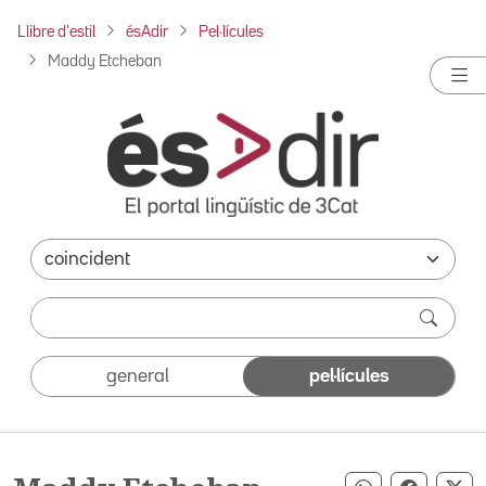
Llibre d'estil
ésAdir
Pel·lícules
Maddy Etcheban
general
pel·lícules