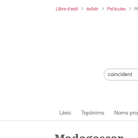
Llibre d'estil
ésAdir
Pel·lícules
M
Lèxic
Topònims
Noms pro