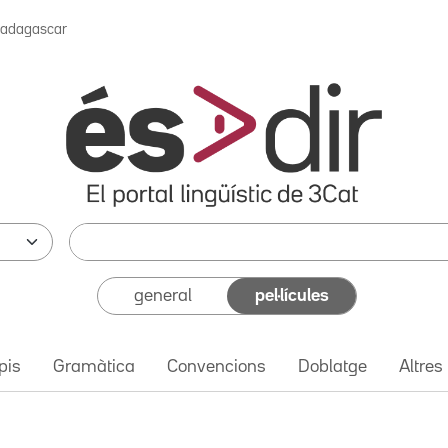
adagascar
general
pel·lícules
pis
Gramàtica
Convencions
Doblatge
Altres