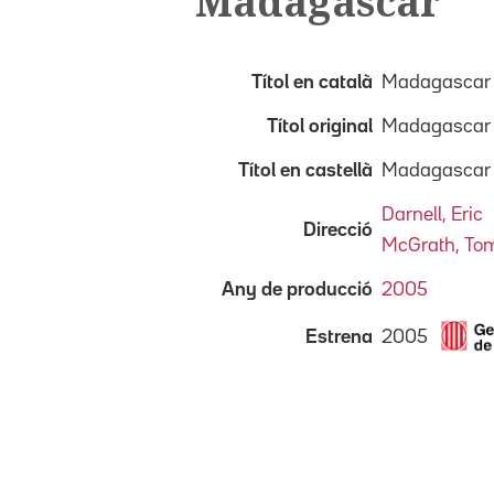
Madagascar
Títol en català
Madagascar
Títol original
Madagascar
Títol en castellà
Madagascar
Darnell, Eric
Direcció
McGrath, To
Any de producció
2005
2005
Estrena