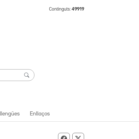
Continguts:
49919
 llengües
Enllaços