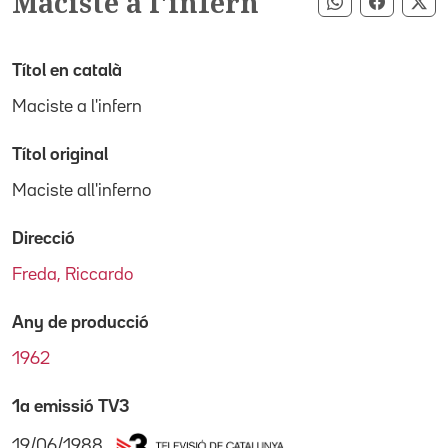
Maciste a l'infern
Compartir pe
Compart
Co
Títol en català
Maciste a l'infern
Títol original
Maciste all'inferno
Direcció
Freda, Riccardo
Any de producció
1962
1a emissió TV3
19/06/1988