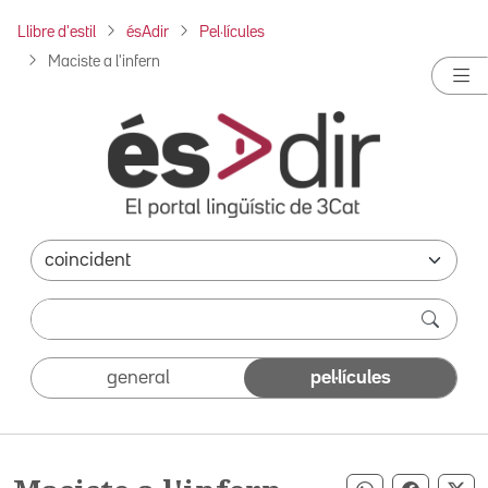
Llibre d'estil
ésAdir
Pel·lícules
Maciste a l'infern
general
pel·lícules