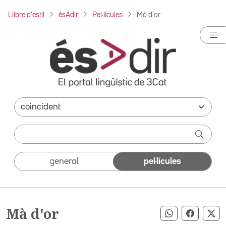
Llibre d'estil
ésAdir
Pel·lícules
Mà d'or
general
pel·lícules
Mà d'or
Compartir pe
Compart
Co